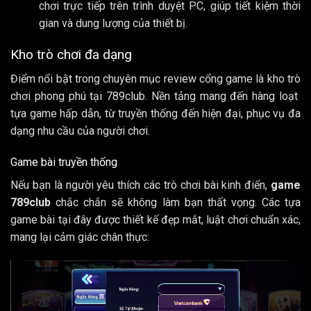
chơi trực tiếp trên trình duyệt PC, giúp tiết kiệm thời
gian và dung lượng của thiết bị.
Kho trò chơi đa dạng
Điểm nổi bật trong chuyên mục review cổng game là kho trò
chơi phong phú tại 789club. Nền tảng mang đến hàng loạt
tựa game hấp dẫn, từ truyền thống đến hiện đại, phục vụ đa
dạng nhu cầu của người chơi.
Game bài truyền thống
Nếu bạn là người yêu thích các trò chơi bài kinh điển,
game
789club
chắc chắn sẽ không làm bạn thất vọng. Các tựa
game bài tại đây được thiết kế đẹp mắt, luật chơi chuẩn xác,
mang lại cảm giác chân thực: