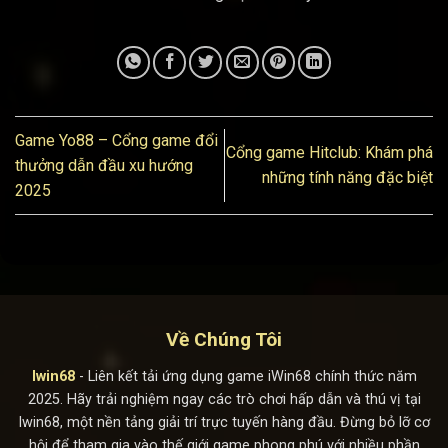
Game Yo88 – Cổng game đổi
Cổng game Hitclub: Khám phá
thưởng dẫn đầu xu hướng
những tính năng đặc biệt
2025
Về Chúng Tôi
Iwin68
- Liên kết tải ứng dụng game iWin68 chính thức năm
2025. Hãy trải nghiệm ngay các trò chơi hấp dẫn và thú vị tại
Iwin68, một nền tảng giải trí trực tuyến hàng đầu. Đừng bỏ lỡ cơ
hội để tham gia vào thế giới game phong phú với nhiều phần