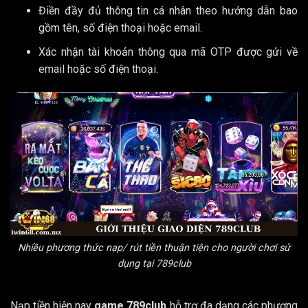
Điền đầy đủ thông tin cá nhân theo hướng dẫn bao
gồm tên, số điện thoại hoặc email.
Xác nhận tài khoản thông qua mã OTP được gửi về
email hoặc số điện thoại.
Nhiều phương thức nạp/ rút tiền thuận tiện cho người chơi sử
dụng tại 789club
Nạp tiền hiện nay
game 789club
hỗ trợ đa dạng các phương