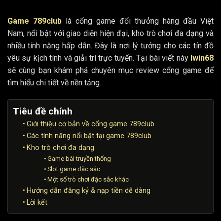
Game 789club
là cổng game đổi thưởng hàng đầu Việt
Nam, nổi bật với giao diện hiện đại, kho trò chơi đa dạng và
nhiều tính năng hấp dẫn. Đây là nơi lý tưởng cho các tín đồ
yêu sự kịch tính và giải trí trực tuyến. Tại bài viết này
Iwin68
sẽ cùng bạn khám phá chuyên mục review cổng game để
tìm hiểu chi tiết về nền tảng.
Tiêu đề chính
Giới thiệu cơ bản về cổng game 789club
Các tính năng nổi bật tại game 789club
Kho trò chơi đa dạng
Game bài truyền thống
Slot game đặc sắc
Một số trò chơi đặc sắc khác
Hướng dẫn đăng ký & nạp tiền dễ dàng
Lời kết