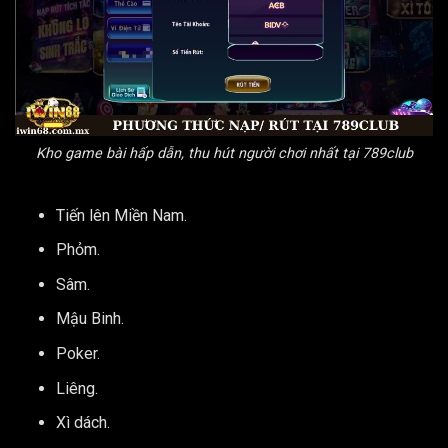
Kho game bài hấp dẫn, thu hút người chơi nhất tại 789club
Tiến lên Miền Nam.
Phỏm.
Sâm.
Mậu Binh.
Poker.
Liêng.
Xì dách.