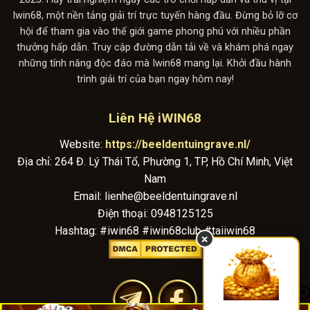
Iwin68, một nền tảng giải trí trực tuyến hàng đầu. Đừng bỏ lỡ cơ
hội để tham gia vào thế giới game phong phú với nhiều phần
thưởng hấp dẫn. Truy cập đường dẫn tải về và khám phá ngay
những tính năng độc đáo mà Iwin68 mang lại. Khởi đầu hành
trình giải trí của bạn ngay hôm nay!
Liên Hệ iWIN68
Website:
https://beeldentuingrave.nl/
Địa chỉ: 264 Đ. Lý Thái Tổ, Phường 1, TP, Hồ Chí Minh, Việt
Nam
Email:
lienhe@beeldentuingrave.nl
Điện thoại: 0948125125
Hashtag: #iwin68 #iwin68club #taiiwin68
×