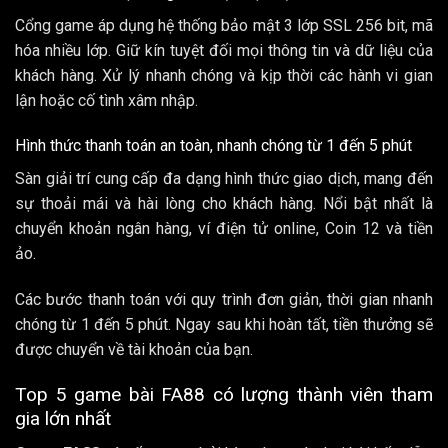
Cổng game áp dụng hệ thống bảo mật 3 lớp SSL 256 bit, mã
hóa nhiều lớp. Giữ kín tuyệt đối mọi thông tin và dữ liệu của
khách hàng. Xử lý nhanh chóng và kịp thời các hành vi gian
lận hoặc cố tình xâm nhập.
Hình thức thanh toán an toàn, nhanh chóng từ 1 đến 5 phút
Sàn giải trí cung cấp đa dạng hình thức giao dịch, mang đến
sự thoải mái và hài lòng cho khách hàng. Nổi bật nhất là
chuyển khoản ngân hàng, ví điện tử online, Coin 12 và tiền
ảo.
Các bước thanh toán với quy trình đơn giản, thời gian nhanh
chóng từ 1 đến 5 phút. Ngay sau khi hoàn tất, tiền thưởng sẽ
được chuyển về tài khoản của bạn.
Top 5 game bài FA88 có lượng thành viên tham
gia lớn nhất