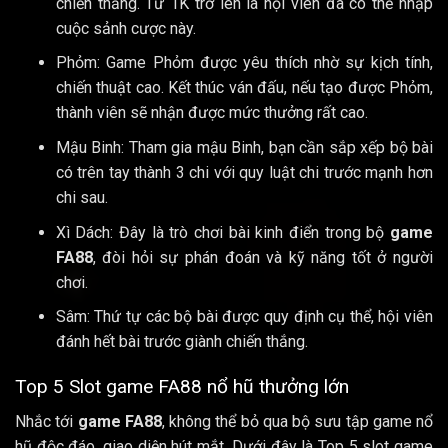
chiến thắng. Từ 1K trở lên là hội viên đã có thể nhập
cuộc sảnh cược này.
Phỏm: Game Phỏm được yêu thích nhờ sự kịch tính,
chiến thuật cao. Kết thúc ván đấu, nếu tạo được Phỏm,
thành viên sẽ nhận được mức thưởng rất cao.
Mậu Binh: Tham gia mậu Binh, bạn cần sắp xếp bộ bài
có trên tay thành 3 chi với quy luật chi trước mạnh hơn
chi sau.
Xì Dách: Đây là trò chơi bài kinh điển trong bộ
game
FA88
, đòi hỏi sự phán đoán và kỹ năng tốt ở người
chơi.
Sâm: Thứ tự các bộ bài được quy định cụ thể, hội viên
đánh hết bài trước giành chiến thắng.
Top 5 Slot game FA88 nổ hũ thưởng lớn
Nhắc tới
game FA88
, không thể bỏ qua bộ sưu tập game nổ
hũ độc đáo, giao diện hút mắt. Dưới đây là Top 5 slot game