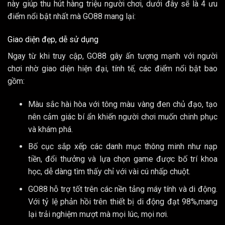
này giúp thu hút hàng triệu người chơi, dưới đây sẽ là 4 ưu
điểm nổi bật nhất mà GO88 mang lại:
Giao diện đẹp, dễ sử dụng
Ngay từ khi truy cập, GO88 gây ấn tượng mạnh với người
chơi nhờ giao diện hiện đại, tính tế, các điểm nổi bật bao
gồm:
Màu sắc hài hòa với tông màu vàng đen chủ đạo, tạo
nên cảm giác bí ẩn khiến người chơi muốn chinh phục
và khám phá.
Bố cục sắp xếp các danh mục thông minh như nạp
tiền, đổi thưởng và lựa chọn game được bố trí khoa
học, dễ dàng tìm thấy chỉ với vài cú nhấp chuột.
GO88 hỗ trợ tốt trên các nền tảng máy tính và di động.
Với tỷ lệ phản hồi trên thiết bị di động đạt 98%,mang
lại trải nghiệm mượt mà mọi lúc, mọi nơi.