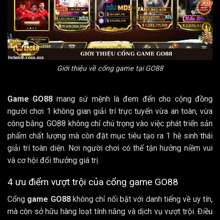
Giới thiệu về cổng game tại GO88
Game GO88
mang sứ mệnh là đem đến cho cộng đồng
người chơi 1 không gian giải trí trực tuyến vừa an toàn, vừa
công bằng. GO88 không chỉ chú trọng vào việc phát triển sản
phẩm chất lượng mà còn đặt mục tiêu tạo ra 1 hệ sinh thái
giải trí toàn diện. Nơi người chơi có thể tận hưởng niềm vui
và cơ hội đổi thưởng giá trị.
4 ưu điểm vượt trội của cổng game GO88
Cổng
game GO88
không chỉ nổi bật với danh tiếng về uy tín,
mà còn sở hữu hàng loạt tính năng và dịch vụ vượt trội. Điều