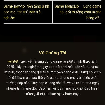
Game Bayvip: Nền tảng đỉnh
Game Manclub – Cổng game
cao mọi tân thủ nên trải
bài đổi thưởng chất lượng
nghiệm
hàng đầu
Về Chúng Tôi
Iwin68
- Liên kết tải ứng dụng game iWin68 chính thức năm
2025. Hãy trải nghiệm ngay các trò chơi hấp dẫn và thú vị tại
Iwin68, một nền tảng giải trí trực tuyến hàng đầu. Đừng bỏ lỡ cơ
hội để tham gia vào thế giới game phong phú với nhiều phần
thưởng hấp dẫn. Truy cập đường dẫn tải về và khám phá ngay
những tính năng độc đáo mà Iwin68 mang lại. Khởi đầu hành
trình giải trí của bạn ngay hôm nay!