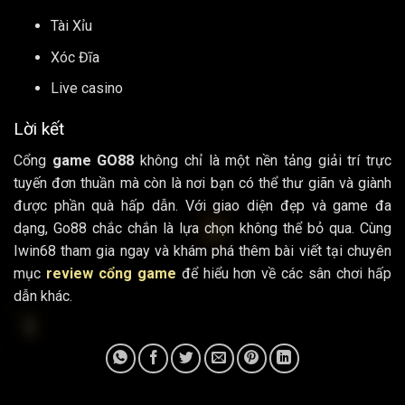
Tài Xỉu
Xóc Đĩa
Live casino
Lời kết
Cổng
game GO88
không chỉ là một nền tảng giải trí trực
tuyến đơn thuần mà còn là nơi bạn có thể thư giãn và giành
được phần quà hấp dẫn. Với giao diện đẹp và game đa
dạng, Go88 chắc chắn là lựa chọn không thể bỏ qua. Cùng
Iwin68 tham gia ngay và khám phá thêm bài viết tại chuyên
mục
review cổng game
để hiểu hơn về các sân chơi hấp
dẫn khác.