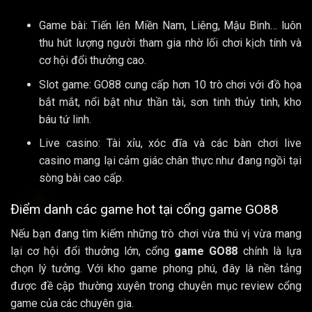
Game bài: Tiến lên Miền Nam, Liêng, Mậu Binh… luôn
thu hút lượng người tham gia nhờ lối chơi kịch tính và
cơ hội đổi thưởng cao.
Slot game: GO88 cung cấp hơn 10 trò chơi với đồ họa
bắt mắt, nổi bật như thần tài, sơn tinh thủy tinh, kho
báu tứ linh.
Live casino: Tài xỉu, xóc đĩa và các bàn chơi live
casino mang lại cảm giác chân thực như đang ngồi tại
sòng bài cao cấp.
Điểm danh các game hot tại cổng game GO88
Nếu bạn đang tìm kiếm những trò chơi vừa thú vị vừa mang
lại cơ hội đổi thưởng lớn, cổng
game GO88
chính là lựa
chọn lý tưởng. Với kho game phong phú, đây là nền tảng
được đề cập thường xuyên trong chuyên mục review cổng
game của các chuyên gia.