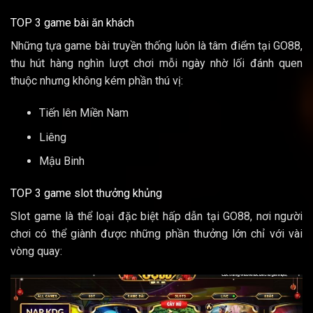
TOP 3 game bài ăn khách
Những tựa game bài truyền thống luôn là tâm điểm tại GO88,
thu hút hàng nghìn lượt chơi mỗi ngày nhờ lối đánh quen
thuộc nhưng không kém phần thú vị:
Tiến lên Miền Nam
Liêng
Mậu Binh
TOP 3 game slot thưởng khủng
Slot game là thể loại đặc biệt hấp dẫn tại GO88, nơi người
chơi có thể giành được những phần thưởng lớn chỉ với vài
vòng quay: